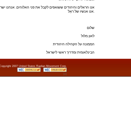
אנו הראֵלים והיהודים ששואפים לקבל את פני האלוהים. אנחנו ישרא
אנו אנשיו של ראֵל.
שלום
לאון מלול
הממונה על הקהילה היהודית
הבינלאומית ומדריך ראשי לישראל
Copyright 2007 United States Raelian Movement Corp.
[x]