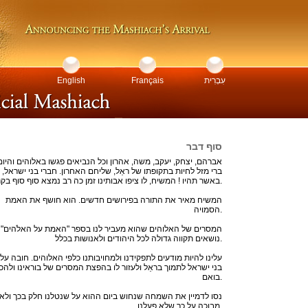
עִבְרִית
Français
English
סוף דבר
אברהם, יצחק, יעקב, משה, אהרון וכל הנביאים פגשו באלוהים והיום
ברי מזל לחיות בתקופתו של ראֵל, שליחם האחרון. חברי בני ישראל,
באשר תהיו ! המשיח, לו ציפו אבותינו זמן כה רב נמצא סוף סוף בקרבנו.
המשיח מאיר את התורה בפירושים חדשים. הוא חושף את האמת
הסמויה.
המסרים של האלוהים שהוא מעביר לנו בספר "האמת על האלֹהים"
נושאים תקווה גדולה לכל היהודים ולאנושות בכלל.
עלינו להיות מודעים לתפקידנו ולמחויבותנו כלפי האלוהים. חובה עלינ
בני ישראל לתמוך בראֵל ולעזור לו בהפצת המסרים של בוראינו ולהכי
בואם.
נסו לדמיין את השמחה שנחוש ביום ההוא על שנטלנו חלק בכך ולא
מבוכה על כך שלא פעלנו.